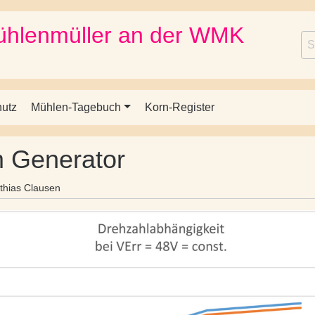
ühlenmüller an der WMK
Se
hutz
Mühlen-Tagebuch
Korn-Register
 Generator
thias Clausen