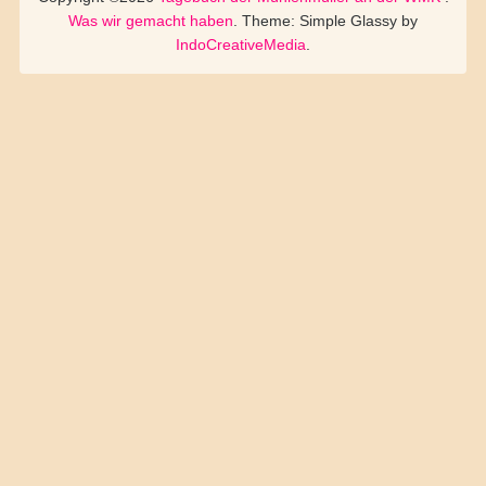
Was wir gemacht haben
. Theme: Simple Glassy by
IndoCreativeMedia
.