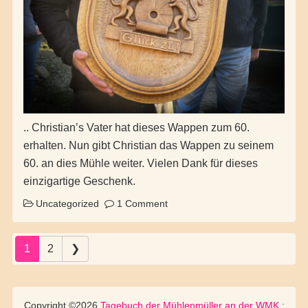
.. Christian’s Vater hat dieses Wappen zum 60.
erhalten. Nun gibt Christian das Wappen zu seinem
60. an dies Mühle weiter. Vielen Dank für dieses
einzigartige Geschenk.
Uncategorized
1 Comment
Posts navigation
1
2
❯
Copyright ©2026
Tagebuch der Mühlenmüller an der WMK
: