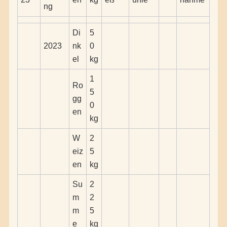
ng
Di
5
2023
nk
0
el
kg
1
Ro
5
gg
0
en
kg
W
2
eiz
5
en
kg
Su
2
m
2
m
5
e
kg