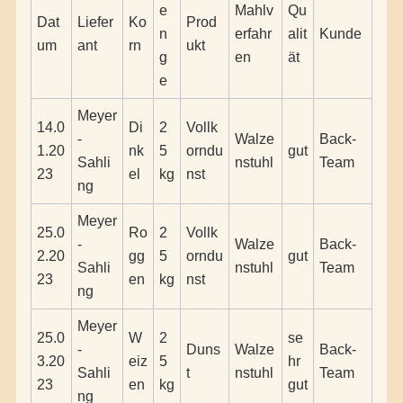
e
Mahlv
Qu
Dat
Liefer
Ko
Prod
n
erfahr
alit
Kunde
um
ant
rn
ukt
g
en
ät
e
Meyer
14.0
Di
2
Vollk
-
Walze
Back-
1.20
nk
5
orndu
gut
Sahli
nstuhl
Team
23
el
kg
nst
ng
Meyer
25.0
Ro
2
Vollk
-
Walze
Back-
2.20
gg
5
orndu
gut
Sahli
nstuhl
Team
23
en
kg
nst
ng
Meyer
25.0
W
2
se
-
Duns
Walze
Back-
3.20
eiz
5
hr
Sahli
t
nstuhl
Team
23
en
kg
gut
ng