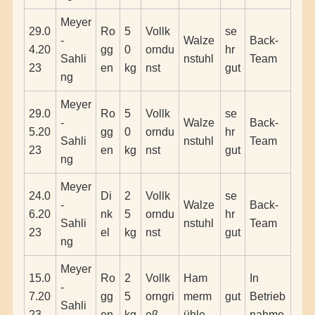
Meyer
29.0
Ro
5
Vollk
se
-
Walze
Back-
4.20
gg
0
orndu
hr
Sahli
nstuhl
Team
23
en
kg
nst
gut
ng
Meyer
29.0
Ro
5
Vollk
se
-
Walze
Back-
5.20
gg
0
orndu
hr
Sahli
nstuhl
Team
23
en
kg
nst
gut
ng
Meyer
24.0
Di
2
Vollk
se
-
Walze
Back-
6.20
nk
5
orndu
hr
Sahli
nstuhl
Team
23
el
kg
nst
gut
ng
Meyer
15.0
Ro
2
Vollk
Ham
In
-
7.20
gg
5
orngri
merm
gut
Betrieb
Sahli
23
en
kg
eß
ühle
nahme