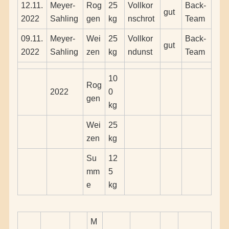
12.11.
Meyer-
Rog
25
Vollkor
Back-
gut
2022
Sahling
gen
kg
nschrot
Team
09.11.
Meyer-
Wei
25
Vollkor
Back-
gut
2022
Sahling
zen
kg
ndunst
Team
10
Rog
2022
0
gen
kg
Wei
25
zen
kg
Su
12
mm
5
e
kg
M