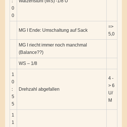
:
Walzenstuhl (WS) -1/8 U
0
0
=>
MG I Ende: Umschaltung auf Sack
5,0
MG I riecht immer noch manchmal
(Balance??)
WS – 1/8
1
4 -
0
> 6
:
Drehzahl abgefallen
U/
5
M
5
1
1