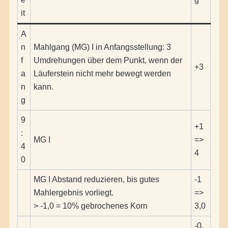
it
A
n
Mahlgang (MG) I in Anfangsstellung: 3
f
Umdrehungen über dem Punkt, wenn der
+3
a
Läuferstein nicht mehr bewegt werden
n
kann.
g
9
+1
:
MG I
=>
4
4
0
MG I Abstand reduzieren, bis gutes
-1
Mahlergebnis vorliegt.
=>
> -1,0 = 10% gebrochenes Korn
3,0
-0,