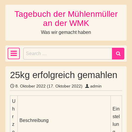
Tagebuch der Mühlenmüller
Skip to content
an der WMK
Was wir gemacht haben
Search
Main Navigation
25kg erfolgreich gemahlen
8. Oktober 2022
(17. Oktober 2022)
admin
U
h
Ein
r
stel
Beschreibung
z
lun
e
g