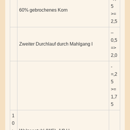
5
60% gebrochenes Korn
>=
2,5
–
0,5
Zweiter Durchlauf durch Mahlgang I
=>
2,0
-
=,2
5
>=
1,7
5
1
0